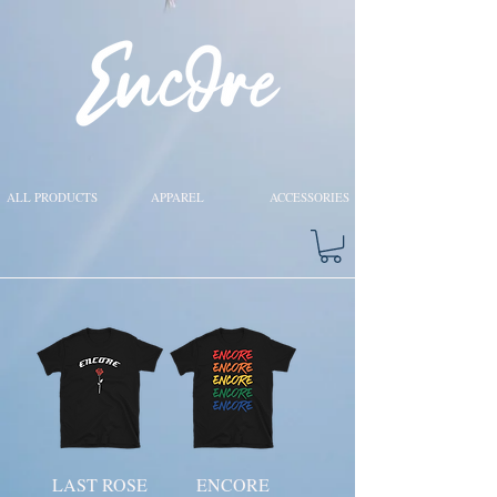
ALL PRODUCTS
APPAREL
ACCESSORIES
LAST ROSE
ENCORE