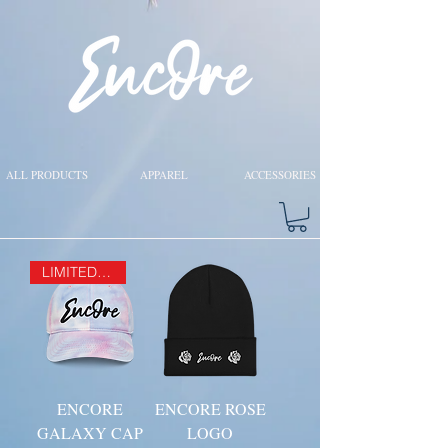
ALL PRODUCTS
APPAREL
ACCESSORIES
LIMITED EDITION
ENCORE
ENCORE ROSE
GALAXY CAP
LOGO