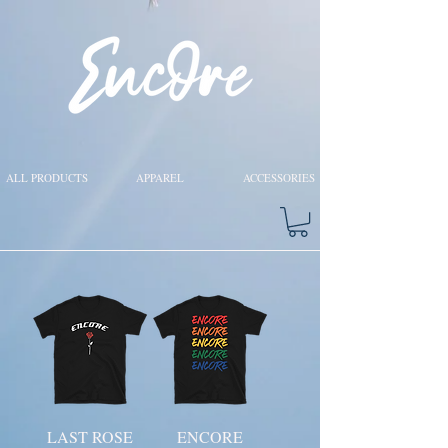
ALL PRODUCTS
APPAREL
ACCESSORIES
LAST ROSE
ENCORE