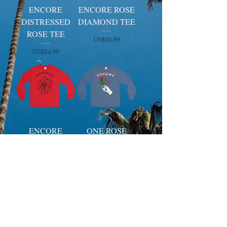
ENCORE
ENCORE ROSE
DISTRESSED
DIAMOND TEE
ROSE TEE
ราคา
US$24.99
ราคา
US$24.99
ENCORE
ONE ROSE
DEVOTION
LEFT FOR YOU
ROSE SIGNAGE
SIGNAGE
LONGSLEEVE
LONGSLEEVE
ราคา
ราคา
US$29.99
US$29.99