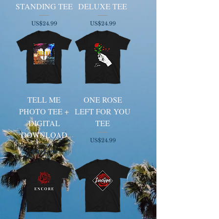
STANDING TEE
DELUXE TEE
ราคา
ราคา
US$24.99
US$24.99
TELL ME
ONE ROSE
PHOTO TEE +
LEFT FOR YOU
DIGITAL
TEE
DOWNLOAD
ราคา
US$24.99
ราคา
US$24.99