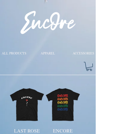
ALL PRODUCTS
APPAREL
ACCESSORIES
LAST ROSE
ENCORE