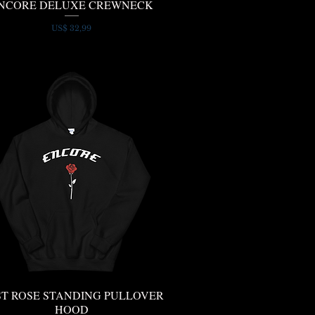
NCORE DELUXE CREWNECK
Snel overzicht
Prijs
US$ 32,99
ST ROSE STANDING PULLOVER
Snel overzicht
HOOD