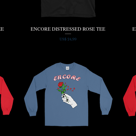
EE
ENCORE DISTRESSED ROSE TEE
E
Snel overzicht
Prijs
US$ 24,99