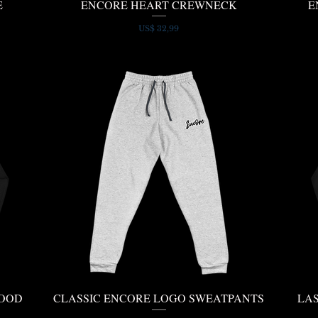
E
ENCORE HEART CREWNECK
E
Snel overzicht
Prijs
US$ 32,99
HOOD
CLASSIC ENCORE LOGO SWEATPANTS
LA
Snel overzicht