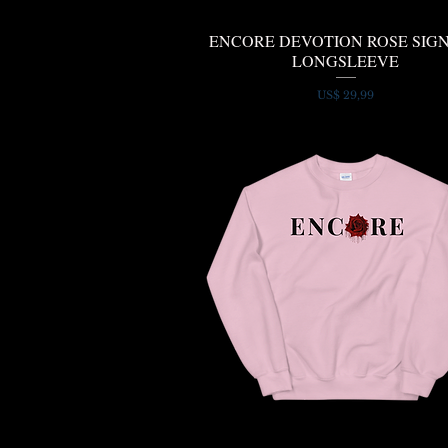
ENCORE DEVOTION ROSE SIG
Snel overzicht
LONGSLEEVE
Prijs
US$ 29,99