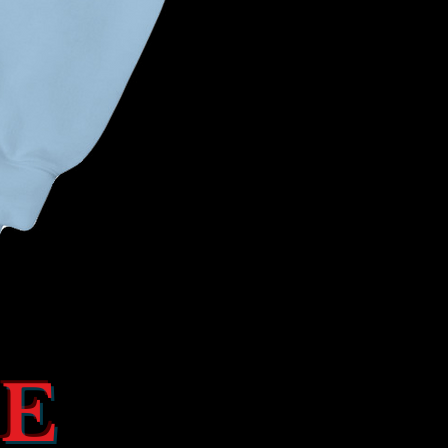
ENCORE
DEVOTION
ROSE
SIGNAGE
HE
LONGSLEEVE