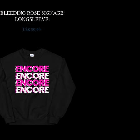
BLEEDING ROSE SIGNAGE
Snel overzicht
LONGSLEEVE
Prijs
US$ 29,99