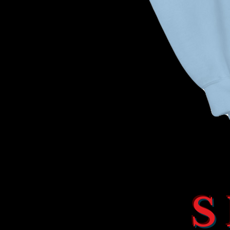
ENCORE
HEART
CREWNECK
S