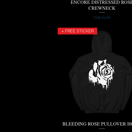
ENCORE DISTRESSED ROS
Snel overzicht
CREWNECK
Prijs
US$ 32,99
+ FREE STICKER
BLEEDING ROSE PULLOVER 
Snel overzicht