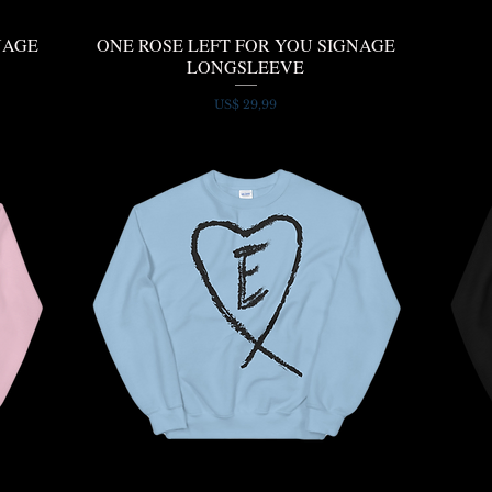
NAGE
ONE ROSE LEFT FOR YOU SIGNAGE
Snel overzicht
LONGSLEEVE
Prijs
US$ 29,99