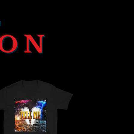
E
ION