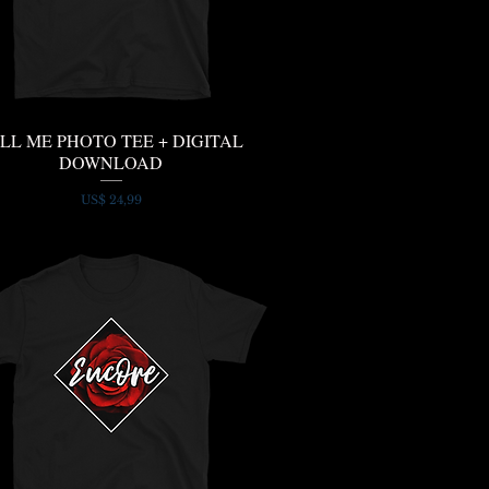
LL ME PHOTO TEE + DIGITAL
Snel overzicht
DOWNLOAD
Prijs
US$ 24,99